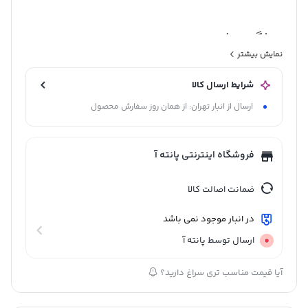
ویژگی ها
نمایش بیشتر
شرایط ارسال کالا
همیشه مراقب گرد و خاک در زمان استفاده از این محصول باشید
ارسال از انبار تهران: از همان روز سفارش محصول
در صورت امکان از سیستم پمپ باد و یا کارتریج استفاده شود
سازگار و قابل اختلاط با گریس های لیتیومی دیگر
قابلیت مقاومت زیاد در برابر آب
فروشگاه اینترنتی پانته آ
بدون سرب و مواد زیان آور
ضمانت اصالت کالا
در انبار موجود نمی باشد
ارسال توسط پانته آ
آیا قیمت مناسب تری سراغ دارید؟