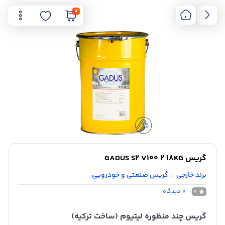
0
گریس GADUS S2 V100 2 18KG
برند خارجی
گریس صنعتی و خودرویی
/
0
دیدگاه
0
گریس چند منظوره لیتیوم (ساخت ترکیه)