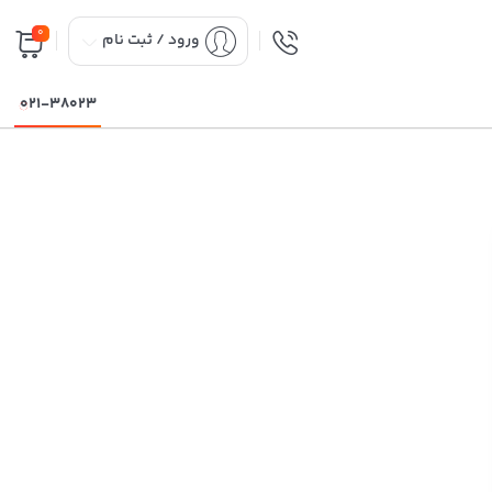
0
ورود / ثبت نام
021-38023