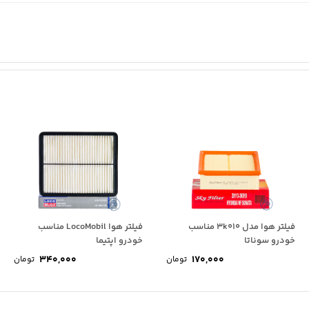
فیلتر هوا مدل 3k010 مناسب
فیلتر هوا LocoMobil مناسب
خودرو سوناتا
خودرو اپتیما
340,000
170,000
تومان
تومان