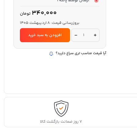
ارسال توسط پانته آ
340,000
تومان
بروزرسانی قیمت:
8 اردیبهشت 1405
فیلتر
افزودن به سبد خرید
هوا
LocoMobil
مناسب
خودرو
آیا قیمت مناسب تری سراغ دارید؟
سوناتا
LF
quantity
۷ روز ضمانت بازگشت کالا