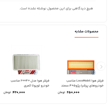
هیچ دیدگاهی برای این محصول نوشته نشده است.
محصولات مشابه
فیلتر هوا LocoMobil مناسب
فیلتر هوا مدل 20040 مناسب
خودروهای پرشیا،پژو405،سمند
خودرو تویوتا کمری
معمولی
420,000
250,000
تومان
تومان