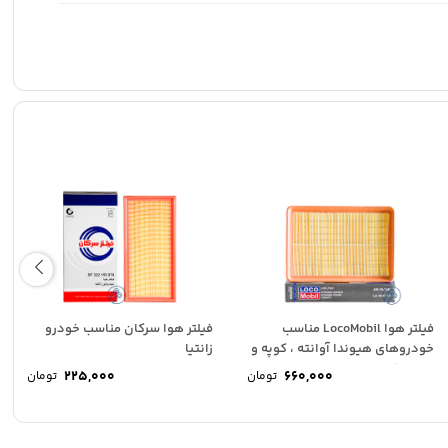
فیلتر هوا LocoMobil مناسب
فیلتر هوا سرکان مناسب خودرو
خودروهای هیوندا آوانته ، کوپه و
زانتیا
سراتو قدیم
225,000
660,000
تومان
تومان