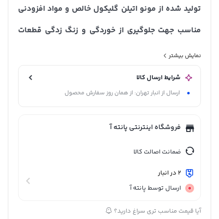
تولید شده از مونو اتیلن گلیکول خالص و مواد افزودنی
مناسب جهت جلوگیری از خوردگی و زنگ زدگی قطعات
سیستم خنک کننده موتور (ساخت ایران)
نمایش بیشتر
شرایط ارسال کالا
ویژگی ها
ارسال از انبار تهران: از همان روز سفارش محصول
پایداری شیمیایی و خاصیت انتقال حرارتی عالیمقاومت آن هنگام
فروشگاه اینترنتی پانته آ
عملکرد دستگاه میشود
نزول نقطه انجماد
ضمانت اصالت کالا
ضد خوردگی و زنگ زدگی
2 در انبار
قابل استفاده در تمامی فصول سال
ارسال توسط پانته آ
افزایش نقطه جوش سیال خنک کننده
سازگاری با کلیه قطعات لاستیکی
آیا قیمت مناسب تری سراغ دارید؟