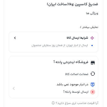
ضدیخ کاسپین 1kg(ساخت ایران)
ویژگی ها
نمایش بیشتر
محافظت از خودرو از دمای -37 درجه سانتیگراد تا +112 درجه
سانتیگراد
شرایط ارسال کالا
دارای فرمولاسیون OAT و بهره گیری ازمواد آلی جهت استفاده در
ارسال از انبار تهران: از همان روز سفارش محصول
تمامی وصول سال .
افزایش طول عمر واترپمپ با استفاده از فرمولاسیون پیشرفته و
فروشگاه اینترنتی پانته آ
مواد آلی
ضمانت اصالت کالا
در انبار موجود نمی باشد
ارسال توسط پانته آ
آیا قیمت مناسب تری سراغ دارید؟