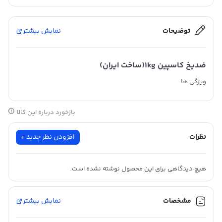
توضیحات
نمایش بیشتر
ضدیخ کاسپین 1kg(ساخت ایران)
ویژگی ها
محافظت از خودرو از دمای -37 درجه سانتیگراد تا +112 درجه
بازخورد درباره این کالا
سانتیگراد
دارای فرمولاسیون OAT و بهره گیری ازمواد آلی جهت استفاده در
نظرات
افزودن نظر جدید +
تمامی وصول سال .
افزایش طول عمر واترپمپ با استفاده از فرمولاسیون پیشرفته و مواد
هیچ دیدگاهی برای این محصول نوشته نشده است.
آلی
مشخصات
نمایش بیشتر