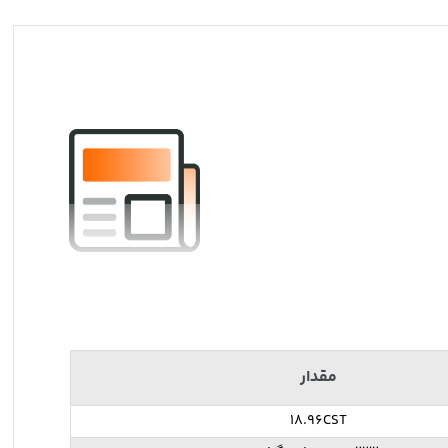
مقدار
18.96CST