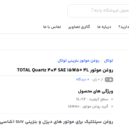
ارید؟
درباره ما
گالری تصاویر
تماس با ما
توتال
روغن موتور بنزینی توتال
/
روغن موتور TOTAL Quartz 4×4 SAE 15W50 4L
از 0 رای
0
دیدگاه
0
ویژگی های محصول
سطح کیفیت
: SL/CF
گرید روغن موتور
: 15W50
روغن سینتتیک برای موتور های دیز