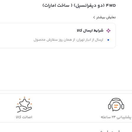
4WD (دو دیفرانسیل) ( ساخت امارات)
ACEA:A3/B4 API: SL/CF
نمایش بیشتر
شرایط ارسال کالا
طراحی شده برای تمام وسایل نقلیه با کاتالیزور که از بنزین های بد
ارسال از انبار تهران: از همان روز سفارش محصول
سوخت مایع دیگری استفاده می کند
دارای خاصیت چسبندگی بالا و محافظ موتور خودروی شما در شرایط سخ
سهولت استارت در دمای پایین و روانکاری عالی در دمای بالا
تایید شده توسط فولکس واگن، بی ام و، تویوتا، نیسان، میتسوبیشی، 
پشتیبانی ۲۴ ساعته
اصالت کالا