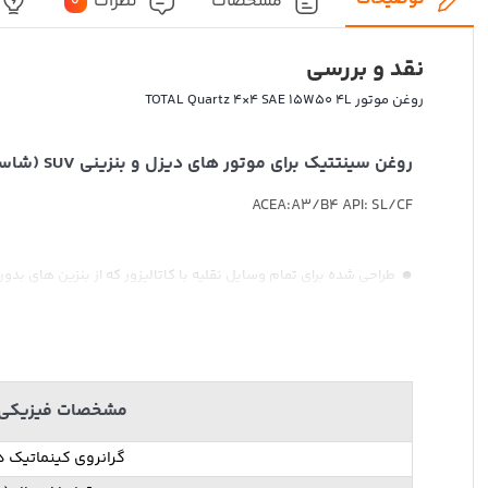
مشخصات
نظرات
0
نقد و بررسی
روغن موتور TOTAL Quartz 4×4 SAE 15W50 4L
روغن سینتتیک برای موتور های دیزل و بنزینی SUV (شاسی بلند) و 4WD (دو دیفرانسیل) ( ساخت امارات)
ACEA:A3/B4 API: SL/CF
طراحی شده برای تمام وسایل نقلیه با کاتالیزور که از بنزین های ب
دارای خاصیت چسبندگی بالا و محافظ موتور خودروی شما در شرایط
سهولت استارت در دمای پایین و روانکاری عالی در دمای بالا
تایید شده توسط فولکس واگن، بی ام و، تویوتا، نیسان، میتسوبیش
مشخصات فیزیکی 
گرانروی کینماتیک در 100 در