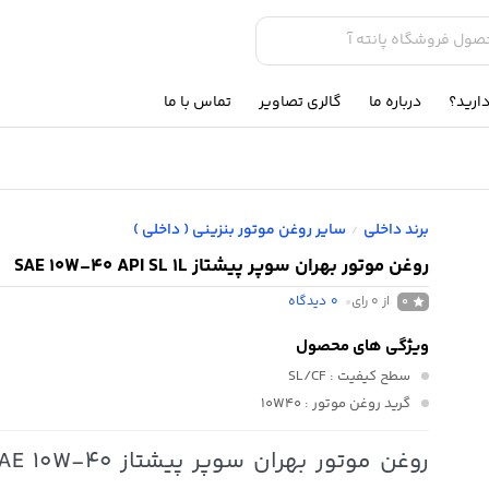
ارید؟
درباره ما
گالری تصاویر
تماس با ما
برند داخلی
سایر روغن موتور بنزینی ( داخلی )
/
روغن موتور بهران سوپر پیشتاز SAE 10W-40 API SL 1L
از 0 رای
0
دیدگاه
0
ویژگی های محصول
سطح کیفیت
: SL/CF
گرید روغن موتور
: 10W40