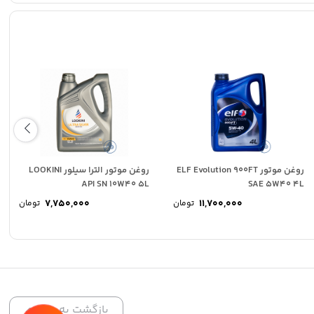
روغن موتور ELF Evolution 900FT
روغن موتور الترا سیلور LOOKINI
API SN 10W40 5L
SAE 5W40 4L
7,750,000
11,700,000
تومان
تومان
بازگشت به بالا