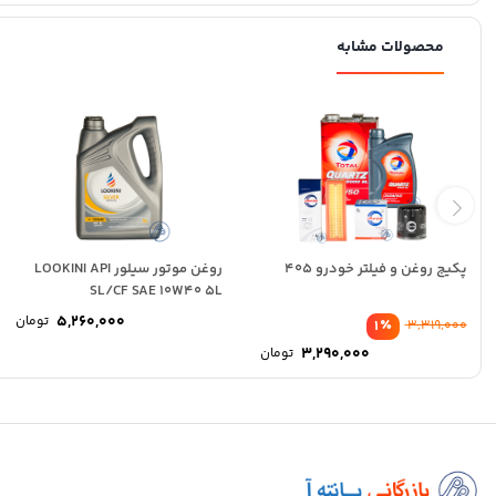
محصولات مشابه
پکیج روغن و فیلتر خودرو 405
روغن موتور سیلور LOOKINI API
SL/CF SAE 10W40 5L
5,260,000
تومان
٪
1
3,319,000
Original
3,290,000
تومان
price
Current
was:
price
3,319,000 تومان.
is:
3,290,000 تومان.