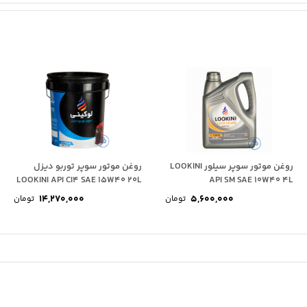
روغن موتور سوپر سیلور LOOKINI
روغن موتور سوپر توربو دیزل
LOOKINI API CI4 SAE 15W40 20L
API SM SAE 10W40 4L
14,270,000
5,600,000
تومان
تومان