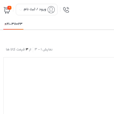
0
ورود / ثبت نام
021-38023
نمایش
1
-
3
از
3
قیمت کالا ها