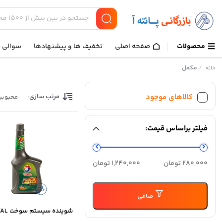
محصولات
صفحه اصلی
تخفیف ها و پیشنهادها
سوالی د
/
مکمل
خانه
کالاهای موجود
مرتب سازی:
محبوبی
فیلتر براساس قیمت:
حداقل
حداكثر
280,000 تومان
1,240,000 تومان
قیمت
قيمت
صافی
شوینده سیستم سوخت TOTAL