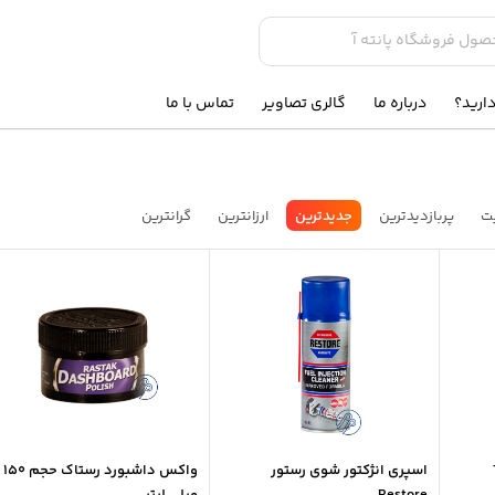
ارید؟
درباره ما
گالری تصاویر
تماس با ما
ت
پربازدیدترین
جدیدترین
ارزانترین
گرانترین
اسپری انژکتور شوی رستور
واکس داشبورد رستاک حجم 150