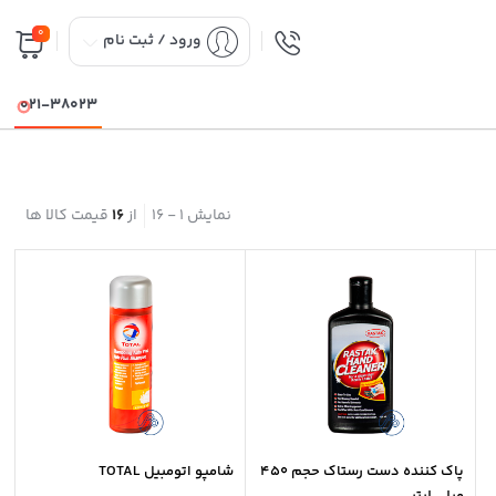
0
ورود / ثبت نام
021-38023
نمایش
1
-
16
از
16
قیمت کالا ها
پاک کننده دست رستاک حجم 450
شامپو اتومبیل TOTAL