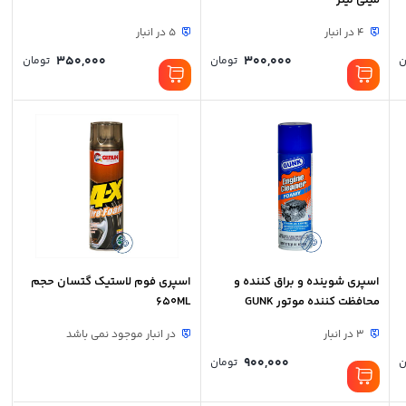
میلی لیتر
4 در انبار
5 در انبار
350,000
300,000
ن
تومان
تومان
اسپری شوینده و براق کننده و
اسپری فوم لاستیک گتسان حجم
محافظت کننده موتور GUNK
650ML
3 در انبار
در انبار موجود نمی باشد
900,000
ن
تومان