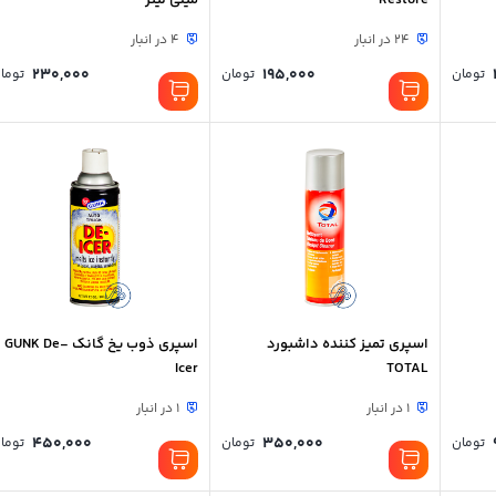
Restore
میلی لیتر
24 در انبار
4 در انبار
230,000
195,000
تومان
تومان
توما
اسپری تمیز کننده داشبورد
اسپری ذوب یخ گانک GUNK De-
Icer
TOTAL
1 در انبار
1 در انبار
450,000
350,000
تومان
تومان
توما