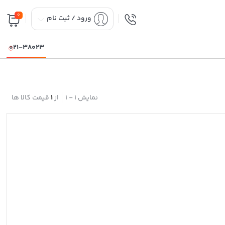
0
ورود / ثبت نام
021-38023
نمایش
1
-
1
از
1
قیمت کالا ها